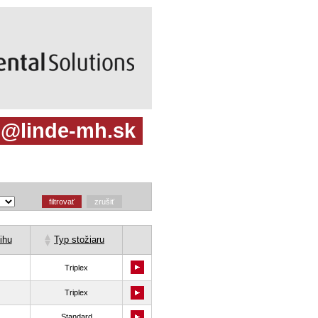
om@linde-mh.sk
Triplex
Triplex
Standard