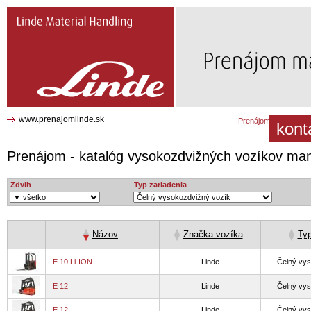
Prenájom Katalóg manipulačnej
techniky a vysokozdvižných vozíkov
www.prenajomlinde.sk
Prenájom katalóg
kont
Prenájom - katalóg vysokozdvižných vozíkov man
Zdvih
Typ zariadenia
E 10 Li-ION
Linde
Čelný vys
E 12
Linde
Čelný vys
E 12
Linde
Čelný vys