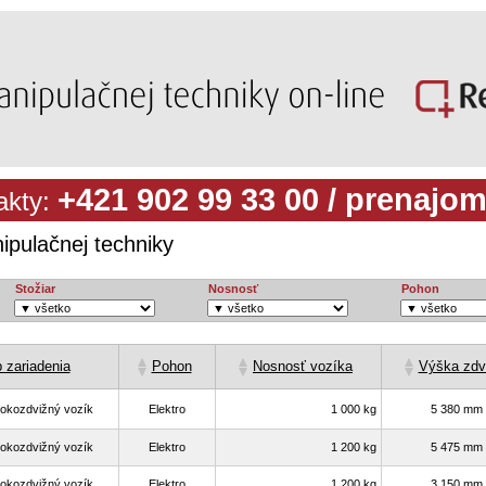
+421 902 99 33 00 / prenaj
Vysokozdvižné vozíky
Mapa serveru
akty:
ipulačnej techniky
Stožiar
Nosnosť
Pohon
okozdvižný vozík
Elektro
1 000 kg
5 380 mm
okozdvižný vozík
Elektro
1 200 kg
5 475 mm
okozdvižný vozík
Elektro
1 200 kg
3 150 mm